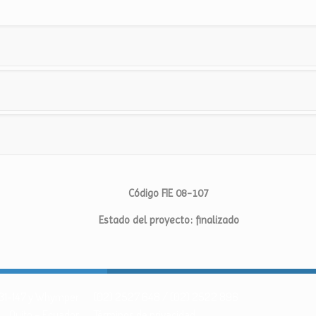
Código FIE 08-107
Estado del proyecto: finalizado
 N31-147 y Whymper
(02) 2527 648 / (02) 2522 896
Quito – Ecuador
Términos de privacidad