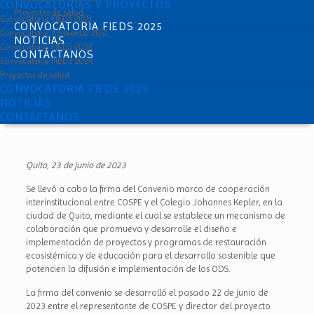
CONVOCATORIAS Y PROYECTOS
Proyectos de salud
Convocatoria FIEDS 2019
CONVOCATORIA FIEDS 2025
Convocatoria Ambiental 2021
NOTICIAS
Convocatoria FIEDS 2022
CONTÁCTANOS
Convocatoria FIEDS 2024
Proyectos de salud
CONVOCATORIA FIEDS 2025
NOTICIAS
CONTÁCTANOS
Quito, 23 de junio de 2023
Se llevó a cabo la firma del Convenio marco de cooperación
interinstitucional entre COSPE y el Colegio Johannes Kepler, en la
ciudad de Quito, mediante el cual se establece un mecanismo de
colaboración que promueva y desarrolle el diseño e
implementación de proyectos y programas de restauración
ecosistémica y de educación para el desarrollo sostenible que
potencien la difusión e implementación de los ODS.
La firma del convenio se desarrolló el pasado 22 de junio de
2023 entre el representante de COSPE y director del proyecto