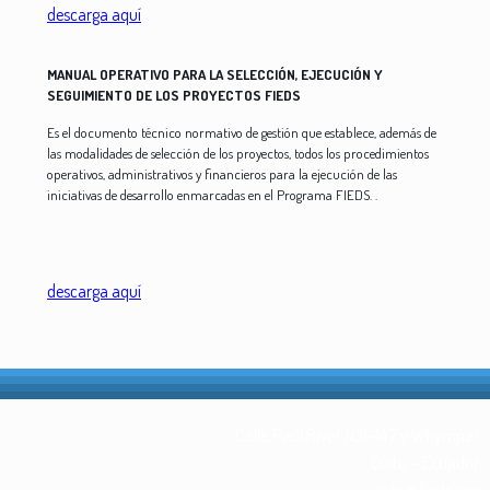
descarga aquí
MANUAL OPERATIVO PARA LA SELECCIÓN, EJECUCIÓN Y
SEGUIMIENTO DE LOS PROYECTOS FIEDS
Es el documento técnico normativo de gestión que establece, además de
las modalidades de selección de los proyectos, todos los procedimientos
operativos, administrativos y financieros para la ejecución de las
iniciativas de desarrollo enmarcadas en el Programa FIEDS. .
descarga aquí
Calle Paul Rivet N31-147 y Whymper
Quito – Ecuador
info@fieds.org