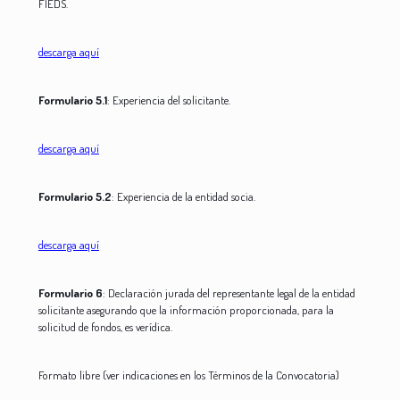
FIEDS.
descarga aquí
Formulario 5.1
: Experiencia del solicitante.
descarga aquí
Formulario 5.2
: Experiencia de la entidad socia.
descarga aquí
Formulario 6
: Declaración jurada del representante legal de la entidad
solicitante asegurando que la información proporcionada, para la
solicitud de fondos, es verídica.
Formato libre (ver indicaciones en los Términos de la Convocatoria)