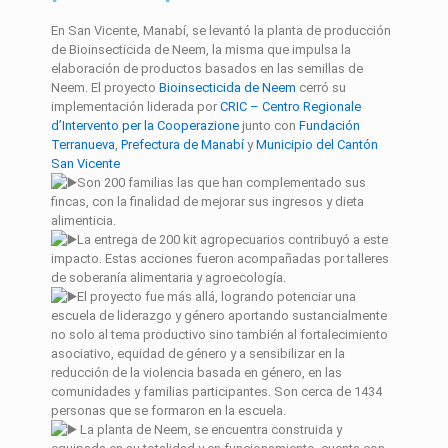
En San Vicente, Manabí, se levantó la planta de producción
de Bioinsecticida de Neem, la misma que impulsa la
elaboración de productos basados en las semillas de
Neem. El proyecto
Bioinsecticida de Neem
cerró su
implementación liderada por
CRIC – Centro Regionale
d’Intervento per la Cooperazione
junto con
Fundación
Terranueva
,
Prefectura de Manabí
y
Municipio del Cantón
San Vicente
Son 200 familias las que han complementado sus
fincas, con la finalidad de mejorar sus ingresos y dieta
alimenticia.
La entrega de 200 kit agropecuarios contribuyó a este
impacto. Estas acciones fueron acompañadas por talleres
de soberanía alimentaria y agroecología.
El proyecto fue más allá, logrando potenciar una
escuela de liderazgo y género aportando sustancialmente
no solo al tema productivo sino también al fortalecimiento
asociativo, equidad de género y a sensibilizar en la
reducción de la violencia basada en género, en las
comunidades y familias participantes. Son cerca de 1434
personas que se formaron en la escuela.
La planta de Neem, se encuentra construida y