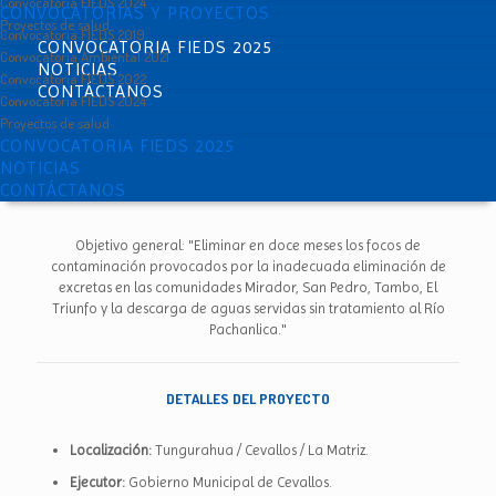
Convocatoria FIEDS 2024
CONVOCATORIAS Y PROYECTOS
Proyectos de salud
Convocatoria FIEDS 2019
CONVOCATORIA FIEDS 2025
Convocatoria Ambiental 2021
NOTICIAS
Convocatoria FIEDS 2022
CONTÁCTANOS
Convocatoria FIEDS 2024
Proyectos de salud
CONVOCATORIA FIEDS 2025
NOTICIAS
CONTÁCTANOS
Objetivo general: "Eliminar en doce meses los focos de
contaminación provocados por la inadecuada eliminación de
excretas en las comunidades Mirador, San Pedro, Tambo, El
Triunfo y la descarga de aguas servidas sin tratamiento al Río
Pachanlica."
DETALLES DEL PROYECTO
Localización:
Tungurahua / Cevallos / La Matriz.
Ejecutor:
Gobierno Municipal de Cevallos.