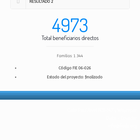
RESULTADO 2
4973
Total beneficiarios directos
Familias: 1.344
Código FIE 06-026
Estado del proyecto: finalizado
Calle Paul Rivet N31-147 y Whymper
Quito – Ecuador
info@fieds.org