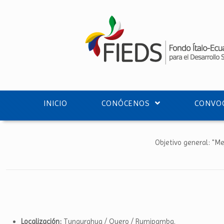
INICIO
CONÓCENOS
CONVOC
Objetivo general: "Mej
Localización:
Tungurahua / Quero / Rumipamba.