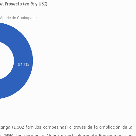
del Proyecto (en % y USD)
Aporte de Contraparte
54,2%
anga (1,002 familias campesinas) a través de la ampliación de la
r (SISE), las parroquias Quero y particularmente Rumipamba, son