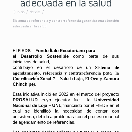
adecuada en la salud
Inicio
/
Noticias
/
Sistema de referencia y contrarreferencia garantiza una atención
adecuada en la salud
El
FIEDS – Fondo Ítalo Ecuatoriano para
el Desarrollo Sostenible
como parte de sus
iniciativas de salud,
contribuyó en el desarrollo de un
𝐒𝐢𝐬𝐭𝐞𝐦𝐚
𝐝𝐞
𝐚𝐠𝐞𝐧𝐝𝐚𝐦𝐢𝐞𝐧𝐭𝐨
,
𝐫𝐞𝐟𝐞𝐫𝐞𝐧𝐜𝐢𝐚
𝐲
𝐜𝐨𝐧𝐭𝐫𝐚𝐫𝐞𝐟𝐞𝐫𝐞𝐧𝐜𝐢𝐚
para
𝐥𝐚
𝐂𝐨𝐨𝐫𝐝𝐢𝐧𝐚𝐜𝐢𝐨
𝐧
𝐙𝐨𝐧𝐚𝐥
𝟕
– Salud (
𝐋𝐨𝐣𝐚
,
𝐄𝐥
𝐎𝐫𝐨
y
Zamora
Chinchipe
).
Esta iniciativa inició en 2022 en el marco del proyecto
PROSALUD
cuyo ejecutor fue la
Universidad
Nacional de Loja – UNL
,financiado por el FIEDS en el
cual se identificó la necesidad de contar con
un sistema, debido a problemas con el proceso manual
de agendamiento de referencias.