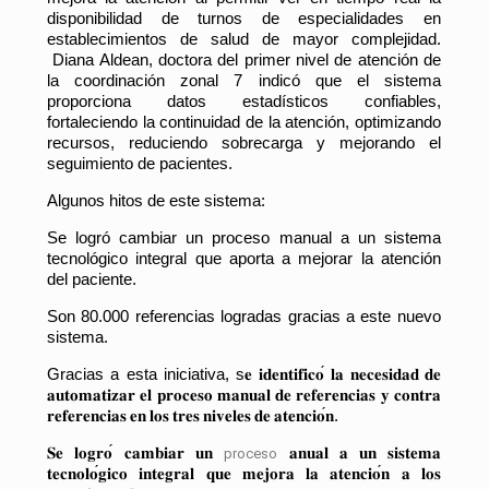
disponibilidad de turnos de especialidades en
establecimientos de salud de mayor complejidad.
Diana Aldean, doctora del primer nivel de atención de
la coordinación zonal 7 indicó que el sistema
proporciona datos estadísticos confiables,
fortaleciendo la continuidad de la atención, optimizando
recursos, reduciendo sobrecarga y mejorando el
seguimiento de pacientes.
Algunos hitos de este sistema:
Se logró cambiar un proceso manual a un sistema
tecnológico integral que aporta a mejorar la atención
del paciente.
Son 80.000 referencias logradas gracias a este nuevo
sistema.
Gracias a esta iniciativa, s
𝐞
𝐢𝐝𝐞𝐧𝐭𝐢𝐟𝐢𝐜𝐨
́
𝐥𝐚
𝐧𝐞𝐜𝐞𝐬𝐢𝐝𝐚𝐝
𝐝𝐞
𝐚𝐮𝐭𝐨𝐦𝐚𝐭𝐢𝐳𝐚𝐫
𝐞𝐥
𝐩𝐫𝐨𝐜𝐞𝐬𝐨
𝐦𝐚𝐧𝐮𝐚𝐥
𝐝𝐞
𝐫𝐞𝐟𝐞𝐫𝐞𝐧𝐜𝐢𝐚𝐬
𝐲
𝐜𝐨𝐧𝐭𝐫𝐚
𝐫𝐞𝐟𝐞𝐫𝐞𝐧𝐜𝐢𝐚𝐬
𝐞𝐧
𝐥𝐨𝐬
𝐭𝐫𝐞𝐬
𝐧𝐢𝐯𝐞𝐥𝐞𝐬
𝐝𝐞
𝐚𝐭𝐞𝐧𝐜𝐢𝐨
𝐧
.
𝐒𝐞
𝐥𝐨𝐠𝐫𝐨
́
𝐜𝐚𝐦𝐛𝐢𝐚𝐫
𝐮𝐧
𝐚𝐧𝐮𝐚𝐥
𝐚
𝐮𝐧
𝐬𝐢𝐬𝐭𝐞𝐦𝐚
proceso
𝐭𝐞𝐜𝐧𝐨𝐥𝐨
𝐠𝐢𝐜𝐨
𝐢𝐧𝐭𝐞𝐠𝐫𝐚𝐥
𝐪𝐮𝐞
𝐦𝐞𝐣𝐨𝐫𝐚
𝐥𝐚
𝐚𝐭𝐞𝐧𝐜𝐢𝐨
𝐧
𝐚
𝐥𝐨𝐬