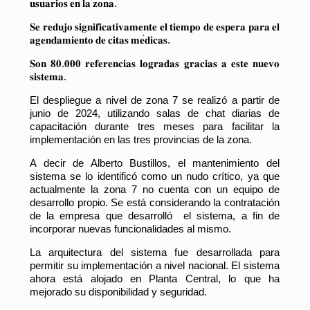
𝐮𝐬𝐮𝐚𝐫𝐢𝐨𝐬
𝐞𝐧
𝐥𝐚
𝐳𝐨𝐧𝐚
.
𝐒𝐞
𝐫𝐞𝐝𝐮𝐣𝐨
𝐬𝐢𝐠𝐧𝐢𝐟𝐢𝐜𝐚𝐭𝐢𝐯𝐚𝐦𝐞𝐧𝐭𝐞
𝐞𝐥
𝐭𝐢𝐞𝐦𝐩𝐨
𝐝𝐞
𝐞𝐬𝐩𝐞𝐫𝐚
𝐩𝐚𝐫𝐚
𝐞𝐥
𝐚𝐠𝐞𝐧𝐝𝐚𝐦𝐢𝐞𝐧𝐭𝐨
𝐝𝐞
𝐜𝐢𝐭𝐚𝐬
𝐦𝐞
𝐝𝐢𝐜𝐚𝐬
.
𝐒𝐨𝐧
𝟖𝟎
.
𝟎𝟎𝟎
𝐫𝐞𝐟𝐞𝐫𝐞𝐧𝐜𝐢𝐚𝐬
𝐥𝐨𝐠𝐫𝐚𝐝𝐚𝐬
𝐠𝐫𝐚𝐜𝐢𝐚𝐬
𝐚
𝐞𝐬𝐭𝐞
𝐧𝐮𝐞𝐯𝐨
𝐬𝐢𝐬𝐭𝐞𝐦𝐚
.
El despliegue a nivel de zona 7 se realizó a partir de
junio de 2024, utilizando salas de chat diarias de
capacitación durante tres meses para facilitar la
implementación en las tres provincias de la zona.
A decir de Alberto Bustillos, el mantenimiento del
sistema se lo identificó como un nudo crítico, ya que
actualmente la zona 7 no cuenta con un equipo de
desarrollo propio. Se está considerando la contratación
de la empresa que desarrolló el sistema, a fin de
incorporar nuevas funcionalidades al mismo.
La arquitectura del sistema fue desarrollada para
permitir su implementación a nivel nacional. El sistema
ahora está alojado en Planta Central, lo que ha
mejorado su disponibilidad y seguridad.