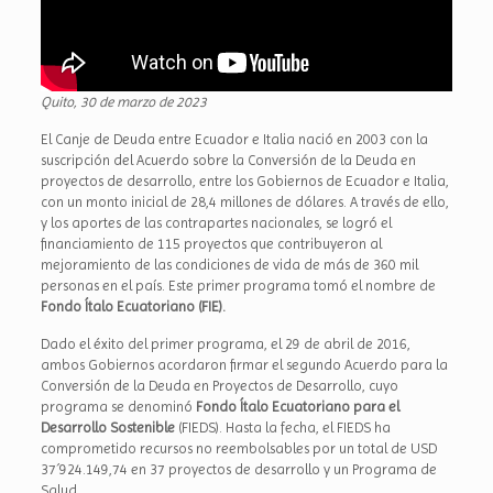
Quito, 30 de marzo de 2023
El Canje de Deuda entre Ecuador e Italia nació en 2003 con la
suscripción del Acuerdo sobre la Conversión de la Deuda en
proyectos de desarrollo, entre los Gobiernos de Ecuador e Italia,
con un monto inicial de 28,4 millones de dólares. A través de ello,
y los aportes de las contrapartes nacionales, se logró el
financiamiento de 115 proyectos que contribuyeron al
mejoramiento de las condiciones de vida de más de 360 mil
personas en el país. Este primer programa tomó el nombre de
Fondo Ítalo Ecuatoriano (FIE).
Dado el éxito del primer programa, el 29 de abril de 2016,
ambos Gobiernos acordaron firmar el segundo Acuerdo para la
Conversión de la Deuda en Proyectos de Desarrollo, cuyo
programa se denominó
Fondo Ítalo Ecuatoriano para el
Desarrollo Sostenible
(FIEDS). Hasta la fecha, el FIEDS ha
comprometido recursos no reembolsables por un total de USD
37´924.149,74 en 37 proyectos de desarrollo y un Programa de
Salud.