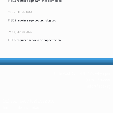
FIEDS requiere equipamiento biomédico
21 de julio de 2026
FIEDS requiere equipos tecnologicos
21 de julio de 2026
FIEDS requiere servicio de capacitacion
Calle Paul Rivet N31-147 y Whymper
Quito – Ecuador
info@fieds.org
(02) 2527 648 / (02) 2522 896
Términos de privacidad