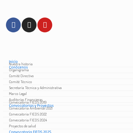
Inicio
Nuestra historia
Conócenos
Organigrama
Comité Directivo
Comité Técnico
Secretaría Técnica y Administrativa
Marco Legal
Auditorías Financieras
Convocatoria FIEDS 2019
Convocatorias y Proyectos
Convocatoria Ambiental 2021
Convocatoria FIEDS 2022
Convocatoria FIEDS 2024
Proyectos de salud
Convocatoria FIEDS 2025