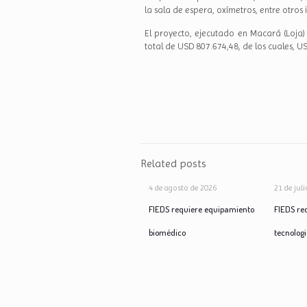
la sala de espera, oxímetros, entre otros
El proyecto, ejecutado en Macará (Loja) 
total de USD 807.674,48, de los cuales, U
Related posts
4 de agosto de 2026
21 de jul
FIEDS requiere equipamiento
FIEDS re
biomédico
tecnolog