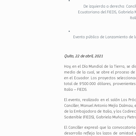
De izquierda a derecha: Canci
Ecuatoriana del FIEDS, Gabriela 
Ita
Evento público de Lanzamiento de la
Quito, 22 de abril, 2021
Hoy, en el Día Mundial de la Tierra, se d
medio de la cual, se abre el proceso d
en el Ecuador. Los proyectos seleccio
total de 9’500.000 dólares, provenient
Italia – FIEDS.
El evento, realizado en el salón Los Próc
Canciller, Manuel Antonio Mejía Dalmau, 
de la Embajadora de Italia, y los Codire
Sostenible (FIEDS), Gabriela Muñoz y Piet
El Canciller expresó que la convocatoria
desarrollo refleja los lazos de amistad 