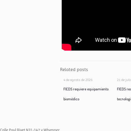
Related posts
4 de agosto de 2026
21 de jul
FIEDS requiere equipamiento
FIEDS re
biomédico
tecnolog
Calle Paul Rivet N31-147 y Whymper