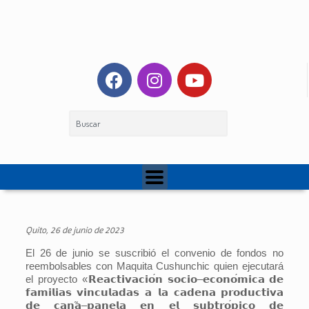
Quito, 26 de junio de 2023
El 26 de junio se suscribió el convenio de fondos no
reembolsables con Maquita Cushunchic quien ejecutará
el proyecto «
𝗥𝗲𝗮𝗰𝘁𝗶𝘃𝗮𝗰𝗶𝗼
𝗻
𝘀𝗼𝗰𝗶𝗼
–
𝗲𝗰𝗼𝗻𝗼
𝗺𝗶𝗰𝗮
𝗱𝗲
𝗳𝗮𝗺𝗶𝗹𝗶𝗮𝘀
𝘃𝗶𝗻𝗰𝘂𝗹𝗮𝗱𝗮𝘀
𝗮
𝗹𝗮
𝗰𝗮𝗱𝗲𝗻𝗮
𝗽𝗿𝗼𝗱𝘂𝗰𝘁𝗶𝘃𝗮
𝗱𝗲
𝗰𝗮𝗻
𝗮
–
𝗽𝗮𝗻𝗲𝗹𝗮
𝗲𝗻
𝗲𝗹
𝘀𝘂𝗯𝘁𝗿𝗼
𝗽𝗶𝗰𝗼
𝗱𝗲