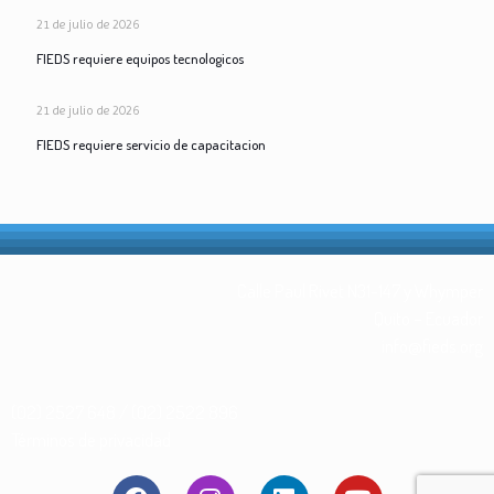
21 de julio de 2026
FIEDS requiere equipos tecnologicos
21 de julio de 2026
FIEDS requiere servicio de capacitacion
Calle Paul Rivet N31-147 y Whymper
Quito – Ecuador
info@fieds.org
(02) 2527 648 / (02) 2522 896
Términos de privacidad