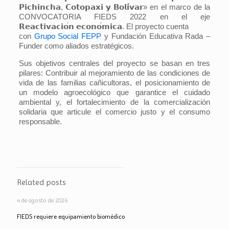
𝗣𝗶𝗰𝗵𝗶𝗻𝗰𝗵𝗮
,
𝗖𝗼𝘁𝗼𝗽𝗮𝘅𝗶
𝘆
𝗕𝗼𝗹𝗶
𝘃𝗮𝗿
» en el marco de la
CONVOCATORIA FIEDS 2022 en el eje
𝗥𝗲𝗮𝗰𝘁𝗶𝘃𝗮𝗰𝗶𝗼
𝗻
𝗲𝗰𝗼𝗻𝗼
𝗺𝗶𝗰𝗮
. El proyecto cuenta
con
Grupo Social FEPP
y Fundación Educativa Rada –
Funder como aliados estratégicos.
Sus objetivos centrales del proyecto se basan en tres
pilares: Contribuir al mejoramiento de las condiciones de
vida de las familias cañicultoras, el posicionamiento de
un modelo agroecológico que garantice el cuidado
ambiental y, el fortalecimiento de la comercialización
solidaria que articule el comercio justo y el consumo
responsable.
Related posts
4 de agosto de 2026
FIEDS requiere equipamiento biomédico