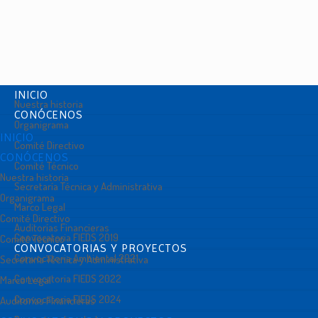
INICIO
Nuestra historia
CONÓCENOS
Organigrama
INICIO
Comité Directivo
CONÓCENOS
Comité Técnico
Nuestra historia
Secretaría Técnica y Administrativa
Organigrama
Marco Legal
Comité Directivo
Auditorías Financieras
Convocatoria FIEDS 2019
Comité Técnico
CONVOCATORIAS Y PROYECTOS
Convocatoria Ambiental 2021
Secretaría Técnica y Administrativa
Convocatoria FIEDS 2022
Marco Legal
Convocatoria FIEDS 2024
Auditorías Financieras