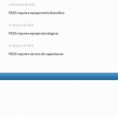
4 de agosto de 2026
FIEDS requiere equipamiento biomédico
21 de julio de 2026
FIEDS requiere equipos tecnologicos
21 de julio de 2026
FIEDS requiere servicio de capacitacion
Calle Paul Rivet N31-147 y Whymper
Quito – Ecuador
info@fieds.org
(02) 2527 648 / (02) 2522 896