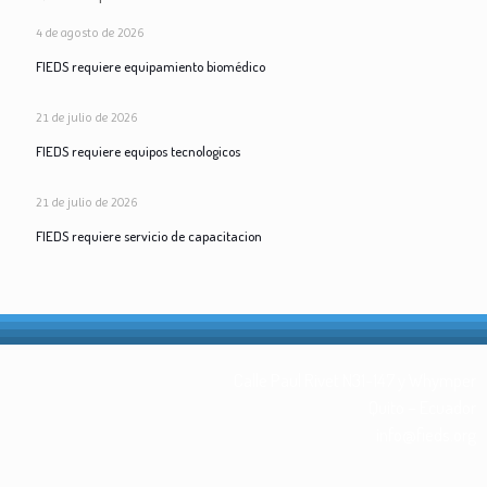
4 de agosto de 2026
FIEDS requiere equipamiento biomédico
21 de julio de 2026
FIEDS requiere equipos tecnologicos
21 de julio de 2026
FIEDS requiere servicio de capacitacion
Calle Paul Rivet N31-147 y Whymper
Quito – Ecuador
info@fieds.org