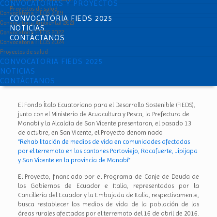
CONVOCATORIAS Y PROYECTOS
Proyectos de salud
Convocatoria FIEDS 2019
CONVOCATORIA FIEDS 2025
Convocatoria Ambiental 2021
NOTICIAS
Convocatoria FIEDS 2022
CONTÁCTANOS
Convocatoria FIEDS 2024
Proyectos de salud
CONVOCATORIA FIEDS 2025
NOTICIAS
CONTÁCTANOS
El Fondo Ítalo Ecuatoriano para el Desarrollo Sostenible (FIEDS),
junto con el Ministerio de Acuacultura y Pesca, la Prefectura de
Manabí y la Alcaldía de San Vicente presentaron, el pasado 13
de octubre, en San Vicente, el Proyecto denominado
“Rehabilitación de medios de vida en comunidades afectadas
por el terremoto en los cantones Portoviejo, Rocafuerte, Jipijapa
y San Vicente en la provincia de Manabí”
.
El Proyecto, financiado por el Programa de Canje de Deuda de
los Gobiernos de Ecuador e Italia, representados por la
Cancillería del Ecuador y la Embajada de Italia, respectivamente,
busca restablecer los medios de vida de la población de las
áreas rurales afectadas por el terremoto del 16 de abril de 2016.