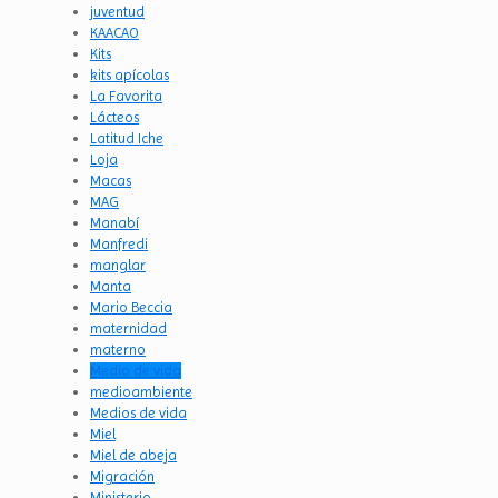
juventud
KAACAO
Kits
kits apícolas
La Favorita
Lácteos
Latitud Iche
Loja
Macas
MAG
Manabí
Manfredi
manglar
Manta
Mario Beccia
maternidad
materno
Medio de vida
medioambiente
Medios de vida
Miel
Miel de abeja
Migración
Ministerio