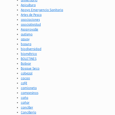
aniversario
Apicultura
Apoyo Emergencia Sanitaria
Artes de Pesca
asociaciones
asociatividad
Asoprovalle
autismo
azuay
basura
biodiversidad
biométrico
BOLETINES
Bolivar
Bosque Seco
cabezal
cacao
café
camioneta
campesinos
caña
cañar
canciller
Cancillería