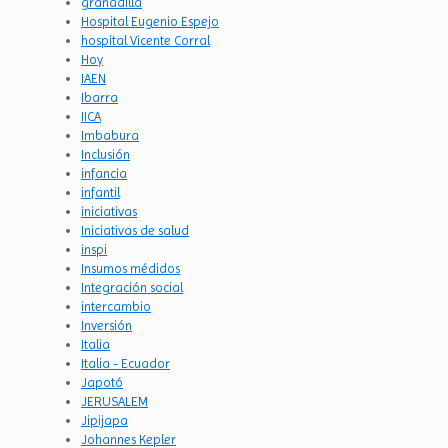
granadilla
Hospital Eugenio Espejo
hospital Vicente Corral
Hoy
IAEN
Ibarra
IICA
Imbabura
Inclusión
infancia
infantil
iniciativas
Iniciativas de salud
inspi
Insumos médidos
Integración social
intercambio
Inversión
Italia
Italia - Ecuador
Japotó
JERUSALEM
Jipijapa
Johannes Kepler