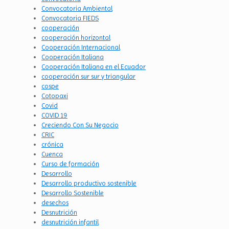
Convocatoria Ambiental
Convocatoria FIEDS
cooperación
cooperación horizontal
Cooperación Internacional
Cooperación Italiana
Cooperación Italiana en el Ecuador
cooperación sur sur y triangular
cospe
Cotopaxi
Covid
COVID 19
Creciendo Con Su Negocio
CRIC
crónica
Cuenca
Curso de formación
Desarrollo
Desarrollo productivo sostenible
Desarrollo Sostenible
desechos
Desnutrición
desnutrición infantil