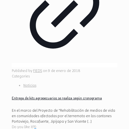
Published by
FIEDS
on
9 de enero de 2018
Categories
Noticias
Entrega de kits agropecuarios se realiza según cronograma
En el marco del Proyecto de “Rehabilitación de medios de vida
en comunidades afectadas por el terremoto en los cantones
Portoviejo, Rocafuerte, Jipijapa y San Vicente
[…]
Do you like it?
0