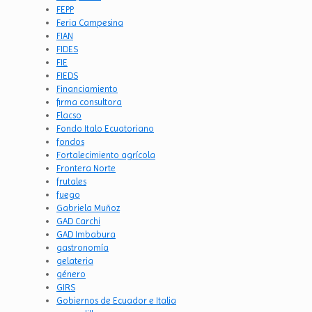
FEPP
Feria Campesina
FIAN
FIDES
FIE
FIEDS
Financiamiento
firma consultora
Flacso
Fondo Italo Ecuatoriano
fondos
Fortalecimiento agrícola
Frontera Norte
frutales
fuego
Gabriela Muñoz
GAD Carchi
GAD Imbabura
gastronomía
gelateria
género
GIRS
Gobiernos de Ecuador e Italia