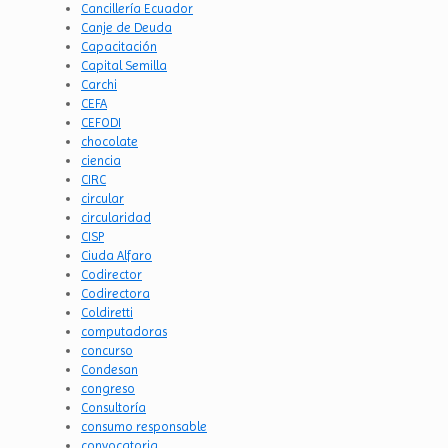
Cancillería Ecuador
Canje de Deuda
Capacitación
Capital Semilla
Carchi
CEFA
CEFODI
chocolate
ciencia
CIRC
circular
circularidad
CISP
Ciuda Alfaro
Codirector
Codirectora
Coldiretti
computadoras
concurso
Condesan
congreso
Consultoría
consumo responsable
convocatoria