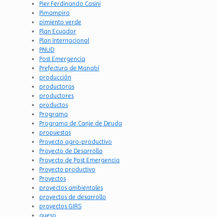
Pier Ferdinando Casini
Pimampiro
pimiento verde
Plan Ecuador
Plan Internacional
PNUD
Post Emergencia
Prefectura de Manabí
producción
productoras
productores
productos
Programa
Programa de Canje de Deuda
propuestas
Proyecto agro-productivo
Proyecto de Desarrollo
Proyecto de Post Emergencia
Proyecto productivo
Proyectos
proyectos ambientales
proyectos de desarrollo
proyectos GIRS
queso