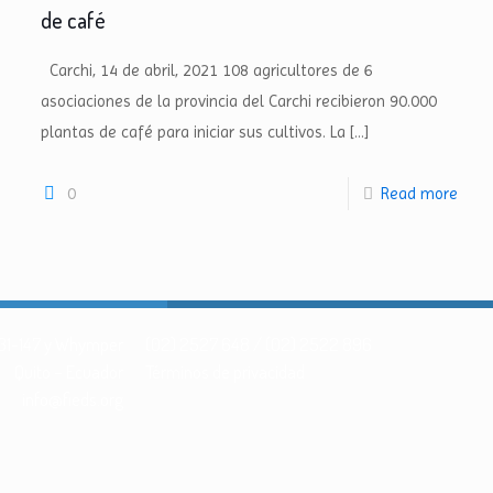
de café
Carchi, 14 de abril, 2021 108 agricultores de 6
asociaciones de la provincia del Carchi recibieron 90.000
plantas de café para iniciar sus cultivos. La
[…]
0
Read more
 N31-147 y Whymper
(02) 2527 648 / (02) 2522 896
Quito – Ecuador
Términos de privacidad
info@fieds.org