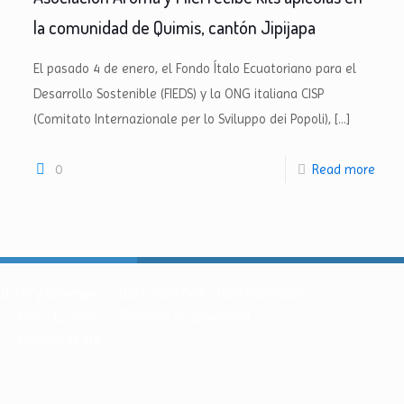
la comunidad de Quimis, cantón Jipijapa
El pasado 4 de enero, el Fondo Ítalo Ecuatoriano para el
Desarrollo Sostenible (FIEDS) y la ONG italiana CISP
(Comitato Internazionale per lo Sviluppo dei Popoli),
[…]
0
Read more
 N31-147 y Whymper
(02) 2527 648 / (02) 2522 896
Quito – Ecuador
Términos de privacidad
info@fieds.org