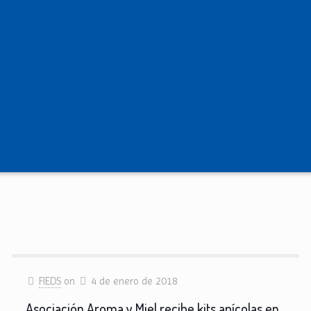
FIEDS
on
4 de enero de 2018
Asociación Aroma y Miel recibe kits apícolas en