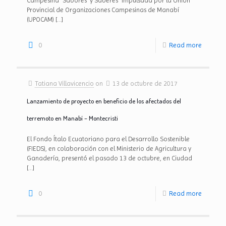
Campesina “Sabores y Saberes” impulsada por la Unión
Provincial de Organizaciones Campesinas de Manabí
(UPOCAM)
[…]
0
Read more
Tatiana Villavicencio
on
13 de octubre de 2017
Lanzamiento de proyecto en beneficio de los afectados del
terremoto en Manabí – Montecristi
El Fondo Ítalo Ecuatoriano para el Desarrollo Sostenible
(FIEDS), en colaboración con el Ministerio de Agricultura y
Ganadería, presentó el pasado 13 de octubre, en Ciudad
[…]
0
Read more