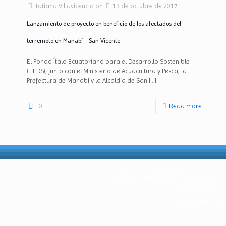
Tatiana Villavicencio
on
13 de octubre de 2017
Lanzamiento de proyecto en beneficio de los afectados del
terremoto en Manabí – San Vicente
El Fondo Ítalo Ecuatoriano para el Desarrollo Sostenible
(FIEDS), junto con el Ministerio de Acuacultura y Pesca, la
Prefectura de Manabí y la Alcaldía de San
[…]
0
Read more
Calle Paul Rivet N31-147 y Whymper
Quito – Ecuador
info@fieds.org