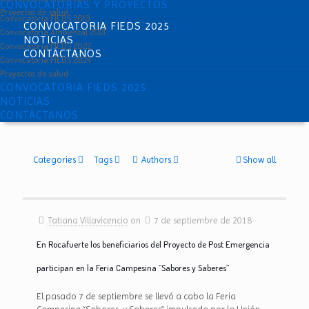
CONVOCATORIAS Y PROYECTOS
Proyectos de salud
Convocatoria FIEDS 2019
CONVOCATORIA FIEDS 2025
Convocatoria Ambiental 2021
NOTICIAS
Convocatoria FIEDS 2022
CONTÁCTANOS
Convocatoria FIEDS 2024
Proyectos de salud
CONVOCATORIA FIEDS 2025
NOTICIAS
CONTÁCTANOS
Categories
Tags
Authors
Show all
Tatiana Villavicencio
on
7 de septiembre de 2018
En Rocafuerte los beneficiarios del Proyecto de Post Emergencia
participan en la Feria Campesina “Sabores y Saberes”
El pasado 7 de septiembre se llevó a cabo la Feria