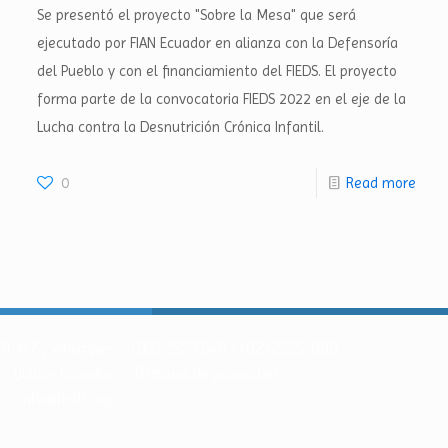
Se presentó el proyecto "Sobre la Mesa" que será
ejecutado por FIAN Ecuador en alianza con la Defensoría
del Pueblo y con el financiamiento del FIEDS. El proyecto
forma parte de la convocatoria FIEDS 2022 en el eje de la
Lucha contra la Desnutrición Crónica Infantil.
0
Read more
 N31-147 y Whymper
(02) 2527 648 / (02) 2522 896
Quito – Ecuador
Términos de privacidad
info@fieds.org