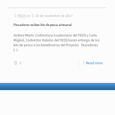
FIEDS
on
10 de noviembre de 2017
Pescadores reciben kits de pesca artesanal
Andrea Marín, Codirectora Ecuatoriana del FIEDS y Carlo
Miglioli, Codirector Italiano del FIEDS hacen entrega de los
kits de pesca a los beneficiarios del Proyecto. Pescadores
[…]
0
Read more
Calle Paul Rivet N31-147 y Whymper
Quito – Ecuador
info@fieds.org