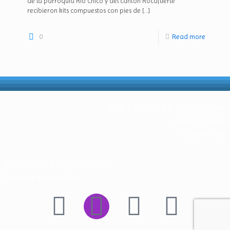
de la parroquia Río Chico y del cantón Rocafuerte
recibieron kits compuestos con pies de
[…]
0
Read more
Calle Paul Rivet N31-147 y Whymper
Quito – Ecuador
info@fieds.org
(02) 2527 648 / (02) 2522 896
Términos de privacidad