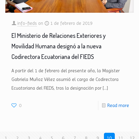
info-fieds
on
1 de febrero de 2019
El Ministerio de Relaciones Exteriores y
Movilidad Humana designó a la nueva
Codirectora Ecuatoriana del FIEDS
A partir del 1 de febrero del presente año, la Magister
Gabriela Muñoz Vélez asumió el cargo de Codirectora
Ecuatoriana del FIEDS, tras la designación por
[…]
0
Read more
1
2
3
4
5
6
7
8
9
10
11
12